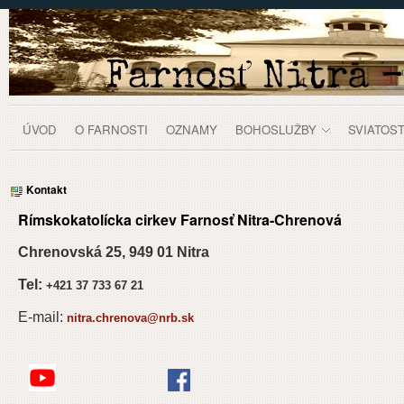
Prejsť k obsahu
Kontakt
ÚVOD
O FARNOSTI
OZNAMY
BOHOSLUŽBY
SVIATOST
Kontakt
panely, lišty
Rímskokatolícka cirkev Farnosť Nitra-Chrenová
Chrenovská 25, 949 01 Nitra
Moja Komunita
Nitrianska diecéza
Dekanát Nitra
Farnosť Nitra - Chrenová
Kontakt
Tel:
+421 37 733 67 21
E-mail:
nitra.chrenova@nrb.sk